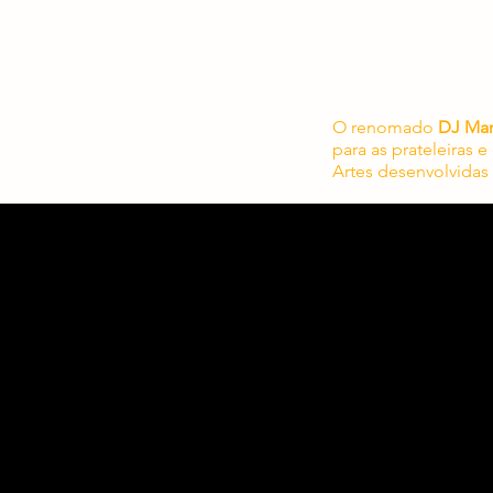
O renomado
DJ Mar
para as prateleiras e
Artes desenvolvidas