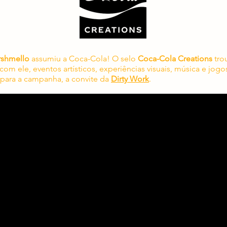
shmello
assumiu a Coca-Cola! O selo
Coca-Cola Creations
tro
 com ele, eventos artísticos, experiências visuais, música e jogo
 para a campanha, a convite da
Dirty Work
.